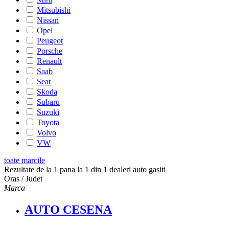
Mitsubishi
Nissan
Opel
Peugeot
Porsche
Renault
Saab
Seat
Skoda
Subaru
Suzuki
Toyota
Volvo
VW
toate marcile
Rezultate de la 1 pana la 1 din 1 dealeri auto gasiti
Oras / Judet
Marca
AUTO CESENA