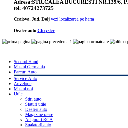
Adresa:
STR.CALEA BUCURESTI NR.139/6, P
tel:
40724273725
Craiova, Jud. Dolj
vezi localizarea pe harta
Dealer auto
Chrysler
1
Second Hand
Masini Germania
Parcuri Auto
Service Auto
Anvelope
Masini noi
Utile
Stiri auto
Sfaturi utile
Dealeri auto
Magazine piese
Asigurari RCA
Spalatorii auto