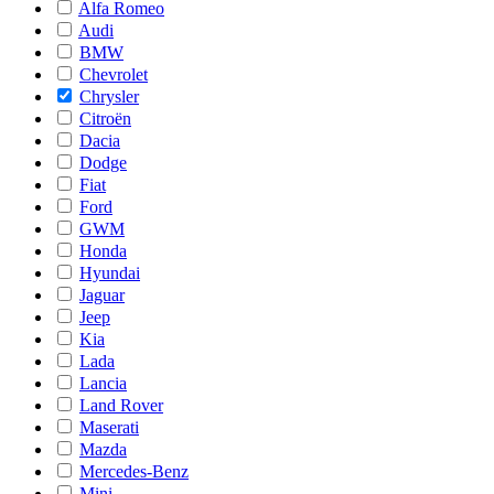
Alfa Romeo
Audi
BMW
Chevrolet
Chrysler
Citroën
Dacia
Dodge
Fiat
Ford
GWM
Honda
Hyundai
Jaguar
Jeep
Kia
Lada
Lancia
Land Rover
Maserati
Mazda
Mercedes-Benz
Mini