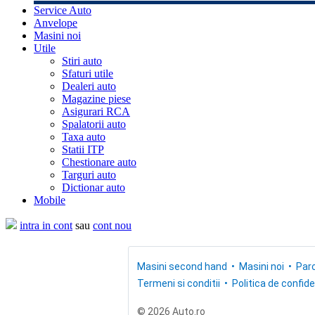
Service Auto
Anvelope
Masini noi
Utile
Stiri auto
Sfaturi utile
Dealeri auto
Magazine piese
Asigurari RCA
Spalatorii auto
Taxa auto
Statii ITP
Chestionare auto
Targuri auto
Dictionar auto
Mobile
intra in cont
sau
cont nou
Masini second hand
Masini noi
Parc
Termeni si conditii
Politica de confide
© 2026 Auto.ro