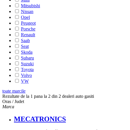
Mitsubishi
Nissan
Opel
Peugeot
Porsche
Renault
Saab
Seat
Skoda
Subaru
Suzuki
Toyota
Volvo
VW
toate marcile
Rezultate de la 1 pana la 2 din 2 dealeri auto gasiti
Oras / Judet
Marca
MECATRONICS