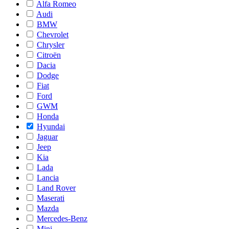
Alfa Romeo
Audi
BMW
Chevrolet
Chrysler
Citroën
Dacia
Dodge
Fiat
Ford
GWM
Honda
Hyundai
Jaguar
Jeep
Kia
Lada
Lancia
Land Rover
Maserati
Mazda
Mercedes-Benz
Mini