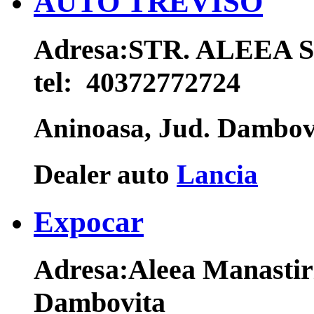
AUTO TREVISO
Adresa:
STR. ALEEA S
tel:
40372772724
Aninoasa, Jud. Dambo
Dealer auto
Lancia
Expocar
Adresa:
Aleea Manastiri
Dambovita