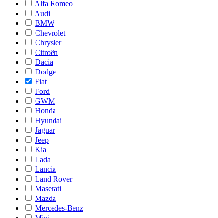
Alfa Romeo
Audi
BMW
Chevrolet
Chrysler
Citroën
Dacia
Dodge
Fiat
Ford
GWM
Honda
Hyundai
Jaguar
Jeep
Kia
Lada
Lancia
Land Rover
Maserati
Mazda
Mercedes-Benz
Mini