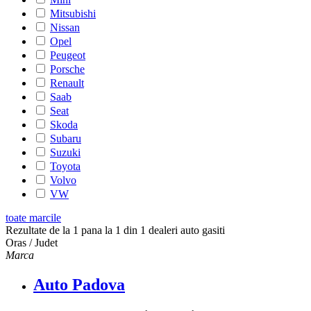
Mitsubishi
Nissan
Opel
Peugeot
Porsche
Renault
Saab
Seat
Skoda
Subaru
Suzuki
Toyota
Volvo
VW
toate marcile
Rezultate de la 1 pana la 1 din 1 dealeri auto gasiti
Oras / Judet
Marca
Auto Padova