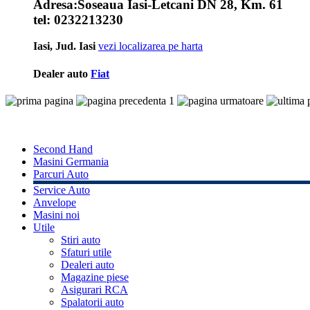
Adresa:
Soseaua Iasi-Letcani DN 28, Km. 61
tel:
0232213230
Iasi, Jud. Iasi
vezi localizarea pe harta
Dealer auto
Fiat
1
Second Hand
Masini Germania
Parcuri Auto
Service Auto
Anvelope
Masini noi
Utile
Stiri auto
Sfaturi utile
Dealeri auto
Magazine piese
Asigurari RCA
Spalatorii auto