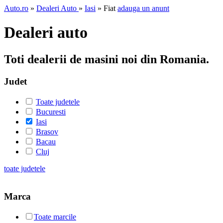
Auto.ro
»
Dealeri Auto
»
Iasi
» Fiat
adauga un anunt
Dealeri auto
Toti dealerii de masini noi din Romania.
Judet
Toate judetele
Bucuresti
Iasi
Brasov
Bacau
Cluj
toate judetele
Marca
Toate marcile